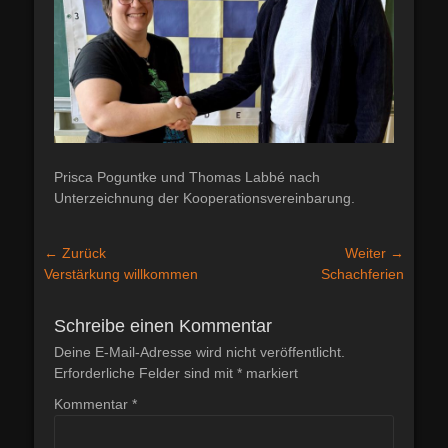
Prisca Poguntke und Thomas Labbé nach
Unterzeichnung der Kooperationsvereinbarung.
Beitragsnavigation
← Zurück
Weiter →
Vorheriger
Nächster
Verstärkung willkommen
Schachferien
Beitrag:
Beitrag:
Schreibe einen Kommentar
Deine E-Mail-Adresse wird nicht veröffentlicht.
Erforderliche Felder sind mit
*
markiert
Kommentar
*