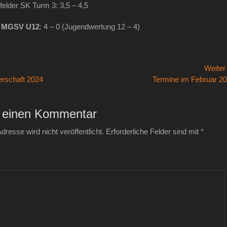
felder SK Turm 3: 3,5 – 4,5
–
MGSV U
1
2
: 4 – 0 (Jugendwertung 12 – 4)
avigation
Weite
Nächster
rschaft 2024
Termine im Februar 2
Beitrag:
 einen Kommentar
dresse wird nicht veröffentlicht.
Erforderliche Felder sind mit
*