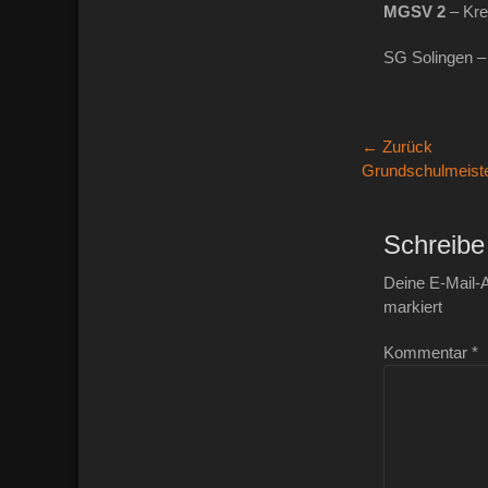
MGSV 2
– Kre
SG Solingen 
Beitragsn
← Zurück
Vorheriger
Grundschulmeiste
Beitrag:
Schreibe
Deine E-Mail-A
markiert
Kommentar
*