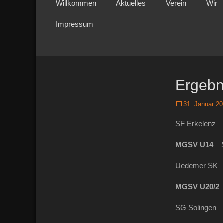
Willkommen
Aktuelles
Verein
Wir
Inhalt
springen
Impressum
Sekundär-Menü
Zum
Inhalt
Ergebn
springen
Posted
31. Januar 2
on
SF Erkelenz 
MGSV
U14
– 
Uedemer SK 
MGSV U20/2
–
SG Solingen–