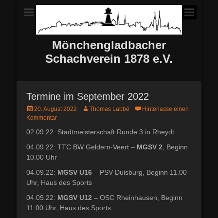
Mönchengladbacher
Schachverein 1878 e.V.
Termine im September 2022
Posted
Autor
20. August 2022
Thomas Labbé
Hinterlasse einen
on
Kommentar
02.09.22: Stadtmeisterschaft Runde 3 in Rheydt
04.09.22: TTC BW Geldern-Veert –
MGSV 2
, Beginn
10.00 Uhr
04.09.22:
MGSV U16
– PSV Duisburg, Beginn 11.00
Uhr, Haus des Sports
04.09.22:
MGSV U12
– OSC Rheinhausen, Beginn
11.00 Uhr, Haus des Sports